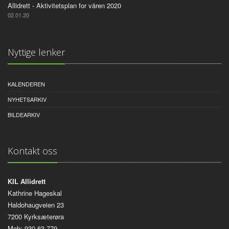
Allidrett - Aktivitetsplan for våren 2020
02.01.20
Nyttige lenker
KALENDEREN
NYHETSARKIV
BILDEARKIV
Kontakt oss
KIL Allidrett
Kathrine Hageskal
Haldohaugveien 23
7200 Kyrksæterøra
Mob: 930 63 779