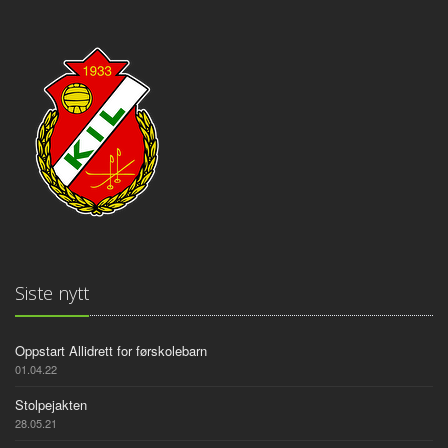
Siste nytt
Oppstart Allidrett for førskolebarn
01.04.22
Stolpejakten
28.05.21