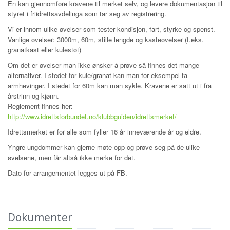
En kan gjennomføre kravene til merket selv, og levere dokumentasjon til
styret i friidrettsavdelinga som tar seg av registrering.
Vi er innom ulike øvelser som tester kondisjon, fart, styrke og spenst.
Vanlige øvelser: 3000m, 60m, stille lengde og kasteøvelser (f.eks.
granatkast eller kulestøt)
Om det er øvelser man ikke ønsker å prøve så finnes det mange
alternativer. I stedet for kule/granat kan man for eksempel ta
armhevinger. I stedet for 60m kan man sykle. Kravene er satt ut i fra
årstrinn og kjønn.
Reglement finnes her:
http://www.idrettsforbundet.no/klubbguiden/idrettsmerket/
Idrettsmerket er for alle som fyller 16 år inneværende år og eldre.
Yngre ungdommer kan gjerne møte opp og prøve seg på de ulike
øvelsene, men får altså ikke merke for det.
Dato for arrangementet legges ut på FB.
Dokumenter