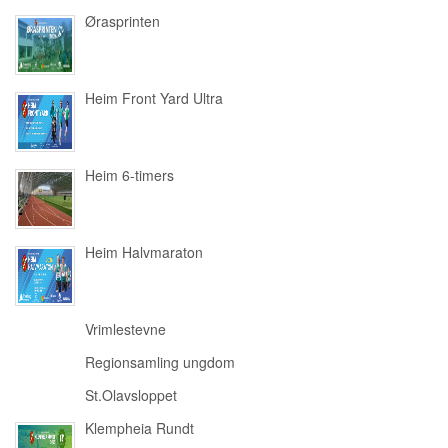
Ørasprinten
Heim Front Yard Ultra
Heim 6-timers
Heim Halvmaraton
Vrimlestevne
Regionsamling ungdom
St.Olavsloppet
Klempheia Rundt