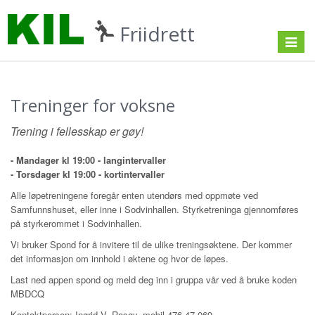
Friidrett
Toggle
navigat
Treninger for voksne
Trening i fellesskap er gøy!
- Mandager kl 19:00 - langintervaller
- Torsdager kl 19:00 - kortintervaller
Alle løpetreningene foregår enten utendørs med oppmøte ved
Samfunnshuset, eller inne i Sodvinhallen. Styrketreninga gjennomføres
på styrkerommet i Sodvinhallen.
Vi bruker Spond for å invitere til de ulike treningsøktene. Der kommer
det informasjon om innhold i øktene og hvor de løpes.
Last ned appen spond og meld deg inn i gruppa vår ved å bruke koden
MBDCQ
Kontaktperson: Ingrid V. Rosøy, mobil 476 47 069