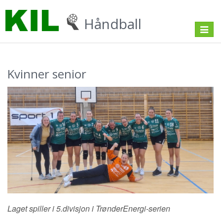
Håndball
Toggle
navigat
Kvinner senior
Laget spiller i 5.divisjon i TrønderEnergi-serien