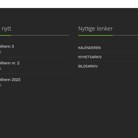
 nytt
Nyttige lenker
llrenn 3
KALENDEREN
3
NYHETSARKIV
llrenn nr. 2
BILDEARKIV
3
llrenn 2023
3