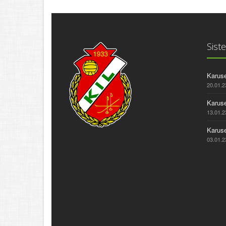
Siste
Karuse
20.01.2
Karuse
13.01.2
Karuse
03.01.2