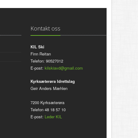
Kontakt oss
KIL Ski
Finn Reitan
Telefon: 90527012
E-post:
kilskiavd@gmail.com
Kyrksæterøra Idrettslag
Geir Anders Mæhlen
7200 Kyrksæterøra
Telefon 48 18 57 10
E-post:
Leder KIL