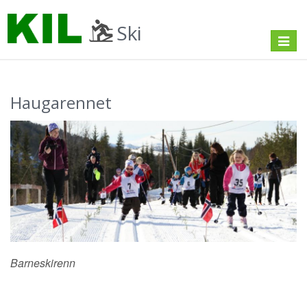
Ski
Toggle
navigat
Haugarennet
Barneskirenn