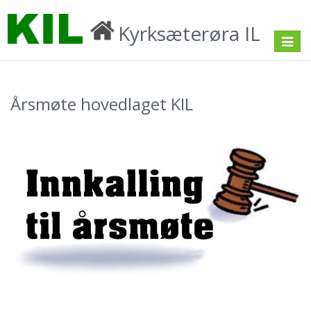
Kyrksæterøra IL
Toggle
navigat
Årsmøte hovedlaget KIL