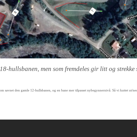
8-hullsbanen, men som fremdeles gir litt og strekke 
 som savnet den gamle 12-hullsbanen, og en bane mer tilpasset nybegynnernivå. Så vi kuttet ut/ne