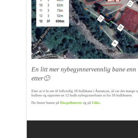
En litt mer nybegynnervennlig bane enn 1
etter🙂
Etter at vi la om til fullverdig 18-hullsbane i Ånesøyan, så var det mange
hullene og opprettet en 12-hulls nybegynnerbane ut fra 18-hullsbanen.
Du finner banen på
Discgolfmetrix
og på
Udisc.