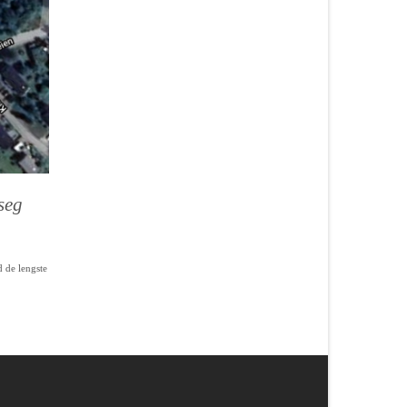
seg
d de lengste