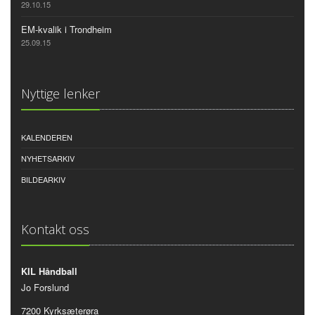
29.10.15
EM-kvalik i Trondheim
25.09.15
Nyttige lenker
KALENDEREN
NYHETSARKIV
BILDEARKIV
Kontakt oss
KIL Håndball
Jo Forslund
7200 Kyrksæterøra