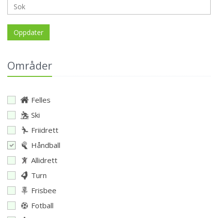
Oppdater
Områder
Felles
Ski
Friidrett
Håndball
Allidrett
Turn
Frisbee
Fotball