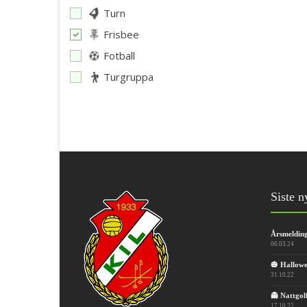
Turn
Frisbee
Fotball
Turgruppa
Siste n
Årsmeldin
06.03.24
🎃 Hallowe
31.10.22
👻 Nattgol
17.10.22