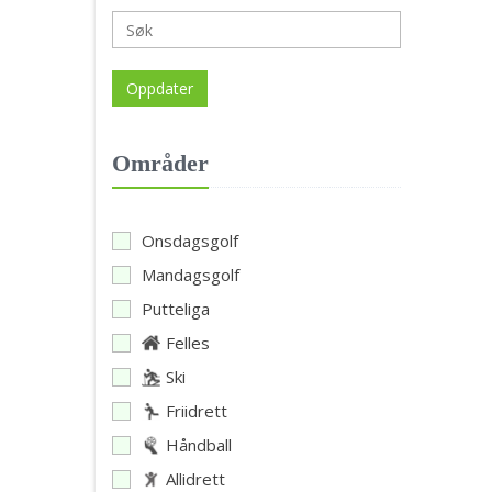
Oppdater
Områder
Onsdagsgolf
Mandagsgolf
Putteliga
Felles
Ski
Friidrett
Håndball
Allidrett