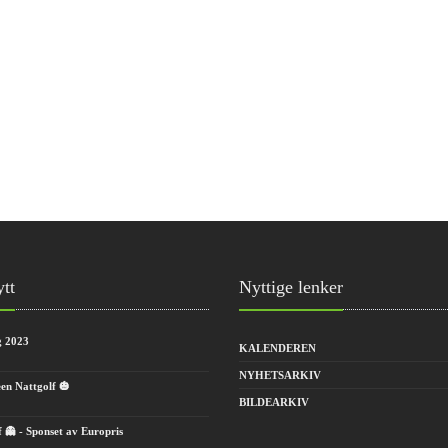
ytt
Nyttige lenker
g 2023
KALENDEREN
NYHETSARKIV
en Nattgolf 🎃
BILDEARKIV
f 👻 - Sponset av Europris