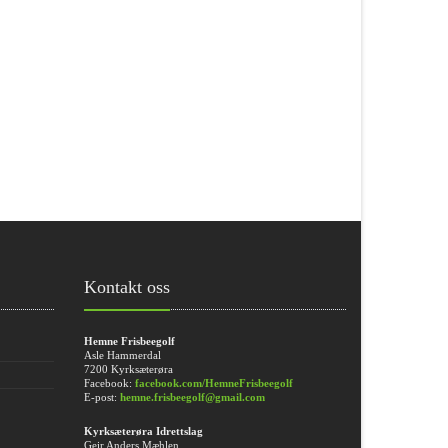
Kontakt oss
Hemne Frisbeegolf
Asle Hammerdal
7200 Kyrksæterøra
Facebook:
facebook.com/HemneFrisbeegolf
E-post:
hemne.frisbeegolf@gmail.com
Kyrksæterøra Idrettslag
Geir Anders Mæhlen