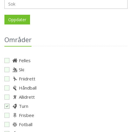
Oppdater
Områder
Felles
Ski
Friidrett
Håndball
Allidrett
Turn
Frisbee
Fotball